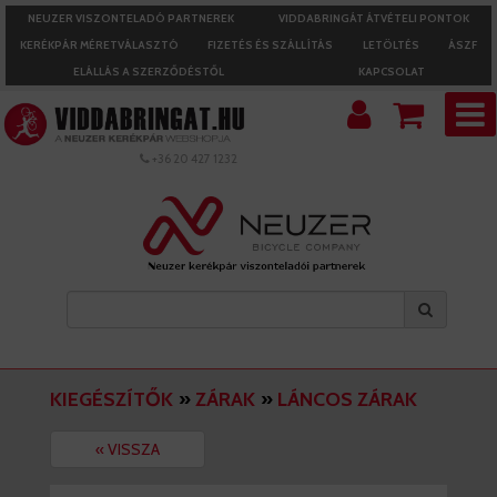
NEUZER VISZONTELADÓ PARTNEREK
VIDDABRINGÁT ÁTVÉTELI PONTOK
KERÉKPÁR MÉRETVÁLASZTÓ
FIZETÉS ÉS SZÁLLÍTÁS
LETÖLTÉS
ÁSZF
ELÁLLÁS A SZERZŐDÉSTŐL
KAPCSOLAT
+36 20 427 1232
KIEGÉSZÍTŐK
»
ZÁRAK
»
LÁNCOS ZÁRAK
« VISSZA