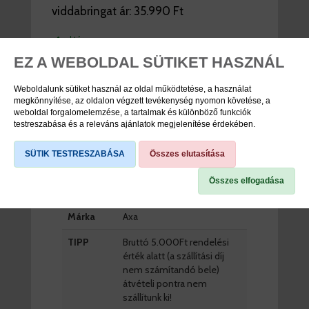
viddabringat ár:
35.990 Ft
raktáron
EZ A WEBOLDAL SÜTIKET HASZNÁL
DB
Weboldalunk sütiket használ az oldal működtetése, a használat
KOSÁRBA
megkönnyítése, az oldalon végzett tevékenység nyomon követése, a
weboldal forgalomelemzése, a tartalmak és különböző funkciók
testreszabása és a releváns ajánlatok megjelenítése érdekében.
TERMÉK SPECIFIKÁCIÓK
SÜTIK TESTRESZABÁSA
Összes elutasítása
Összes elfogadása
Cikkszám
57612220
Márka
Axa
TIPP
Bruttó 5.000Ft rendelési
érték alatt (a szállítási díj
nem számítandó bele)
átvételi pontra nem
szállítunk ki!